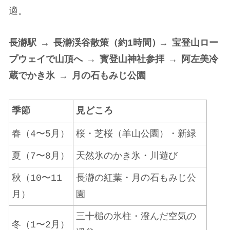
適。
長瀞駅 → 長瀞渓谷散策（約1時間）→ 宝登山ロー
プウェイで山頂へ → 寳登山神社参拝 → 阿左美冷
蔵でかき氷 → 月の石もみじ公園
季節
見どころ
春（4〜5月）
桜・芝桜（羊山公園）・新緑
夏（7〜8月）
天然氷のかき氷・川遊び
秋（10〜11
長瀞の紅葉・月の石もみじ公
月）
園
三十槌の氷柱・澄んだ空気の
冬（1〜2月）