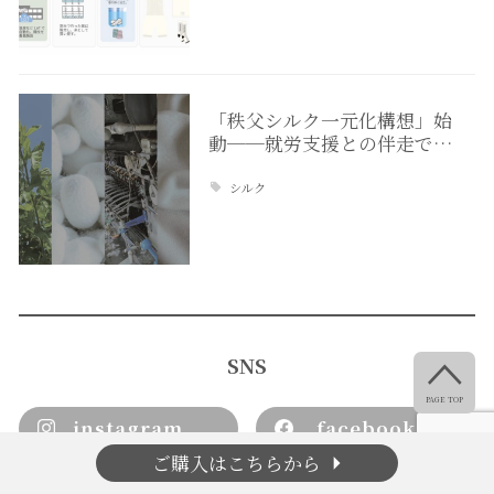
「秩父シルク一元化構想」始
動──就労支援との伴走で…
シルク

SNS
PAGE TOP
instagram
facebook
arrow_right
ご購入はこちらから
X