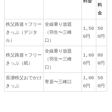
料金
料
金
秩父路遊々フリー
全線乗り放題
1,50
50
きっぷ（デジタ
（羽生〜三峰
0円
0円
ル）
口）
全線乗り放題
秩父路遊々フリー
1,60
80
（羽生〜三峰
きっぷ（紙）
0円
0円
口）
長瀞秩父おでかけ
1,00
50
寄居〜三峰口
きっぷ
0円
0円