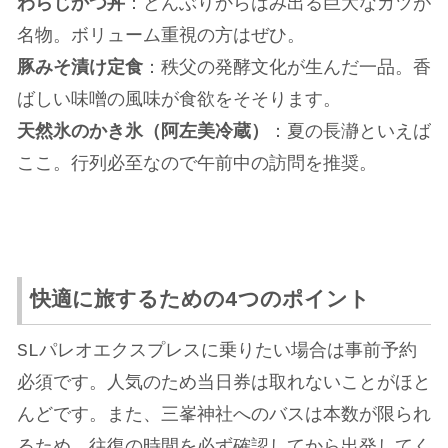
わらじかつ丼
：どんぶりからはみ出る巨大なカツが
名物。ボリューム重視の方はぜひ。
豚みそ漬け定食
：秩父の発酵文化が生んだ一品。香
ばしい味噌の風味が食欲をそそります。
天然氷のかき氷（阿左美冷蔵）
：夏の長瀞といえば
ここ。行列必至なので午前中の訪問を推奨。
快適に旅するための4つのポイント
SLパレオエクスプレスに乗りたい場合は事前予約
必須です。人気のため当日券は取れないことがほと
んどです。また、三峯神社へのバスは本数が限られ
るため、往復の時間を必ず確認してから出発してく