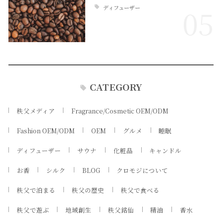
ディフューザー
05
CATEGORY
秩父メディア
Fragrance/Cosmetic OEM/ODM
Fashion OEM/ODM
OEM
グルメ
睡眠
ディフューザー
サウナ
化粧品
キャンドル
お香
シルク
BLOG
クロモジについて
秩父で泊まる
秩父の歴史
秩父で食べる
秩父で遊ぶ
地域創生
秩父銘仙
精油
香水