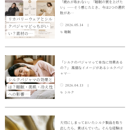
「疲れが取れない」「睡眠の質を上げた
い」——そう感じたとき、今は2つの選択
肢があ…
リカバリーウェアとシル
2026.05.14
|
クパジャマどっちがい
睡眠
い？素材の…
「シルクのパジャマって本当に効果ある
の？」 高価なイメージがあるシルクパジ
ャマ…
シルクパジャマの効果と
2026.04.13
|
は？睡眠・美肌・冷え性
シルク
への影響…
大切にしまっておいたシルク製品を取り
出したら、黄ばんでいた。そんな経験は