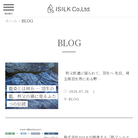
MENU
ホーム
>
BLOG
BLOG
秩父鉄道に揺られて、羽生へ 先日、埼
玉県羽生市にある野…
藍染とは何か ― 羽生の
2026.07.26
|
藍、秩父の絹に見るふた
BLOG
つの伝統
株式会社ISILKが推進する「秩父シルク