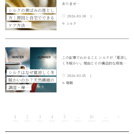
ありませ…
シルクの黄ばみの落とし
2026.03.30
|
方｜原因と自宅でできる
シルク
ケア方法…
この記事でわかること シルクが「夏涼し
く冬暖かい」理由とその構造的な根拠…
シルクはなぜ夏涼しく冬
2026.03.15
|
暖かいのか？天然繊維の
睡眠
調湿・保…
1
2
3
4
5
...
10
...
>