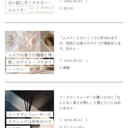
2026.06.01
|
ない試し方｜テスター・
BLOG
ムエット…
「ムスク」とひとくくりに呼ばれます
が、実際には香りのタイプが複数ありま
す。石けん…
ムスクの香りの種類と特
2026.05.24
|
徴｜ホワイト・パウダリ
睡眠
ー・アニ…
リードディフューザーを置いたのに「な
んとなく香りが弱い」と感じたことはあ
りません…
リードディフューザーの
2026.05.13
|
スティックは何本がベス
ディフューザー