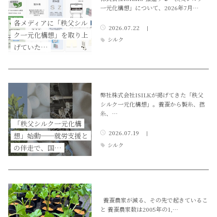
一元化構想」について、2026年7月…
各メディアに「秩父シル
2026.07.22
|
ク一元化構想」を取り上
シルク
げていた…
弊社株式会社ISILKが掲げてきた「秩父
シルク一元化構想」。養蚕から製糸、撚
糸、…
「秩父シルク一元化構
2026.07.19
|
想」始動──就労支援と
シルク
の伴走で、国…
養蚕農家が減る、その先で起きているこ
と 養蚕農家数は2005年の1,…