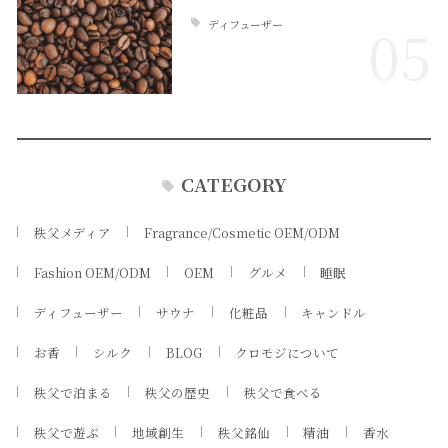
ディフューザー
05
CATEGORY
秩父メディア
Fragrance/Cosmetic OEM/ODM
Fashion OEM/ODM
OEM
グルメ
睡眠
ディフューザー
サウナ
化粧品
キャンドル
お香
シルク
BLOG
クロモジについて
秩父で泊まる
秩父の歴史
秩父で食べる
秩父で遊ぶ
地域創生
秩父銘仙
精油
香水