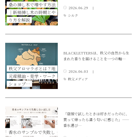
桑の挿し木で増やす方法
2026.06.29
|
｜新梢挿し木の時期とや
シルク
り方を解説
BLACKLETTERSは、秩父の自然から生
まれた香りを届けることを一つの軸…
秩父アロマラボとは？地
2026.06.03
|
元産精油・見学・ワーク
秩父メディア
ショップ…
「店頭で試したときは好きだったのに、
買って帰ったら違う匂いに感じた」——
香水選び…
香水のサンプルで失敗し