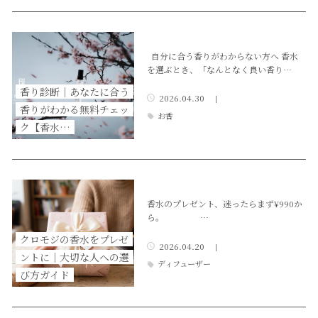
自分に合う香りがわからない方へ 香水
を選ぶとき、「なんとなく良い香り…
香り診断｜あなたに合う
2026.04.30
|
香りがわかる無料チェッ
お香
ク【香水…
香水のプレゼント、迷ったらまず¥990か
ら。 …
クロモジの香水をプレゼ
2026.04.20
|
ントに｜大切な人への選
ディフューザー
び方ガイド