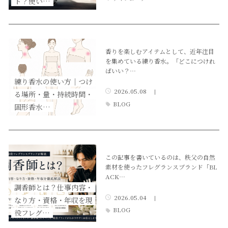
ト？使い…
香りを楽しむアイテムとして、近年注目
を集めている練り香水。「どこにつけれ
ばいい？…
練り香水の使い方｜つけ
2026.05.08
|
る場所・量・持続時間・
BLOG
固形香水…
この記事を書いているのは、秩父の自然
素材を使ったフレグランスブランド「BL
ACK…
調香師とは？仕事内容・
2026.05.04
|
なり方・資格・年収を現
BLOG
役フレグ…