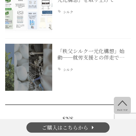
シルク
「秩父シルク一元化構想」始
動──就労支援との伴走で…
シルク

PAGE TOP
SNS
arrow_right
ご購入はこちらから
instagram
facebook