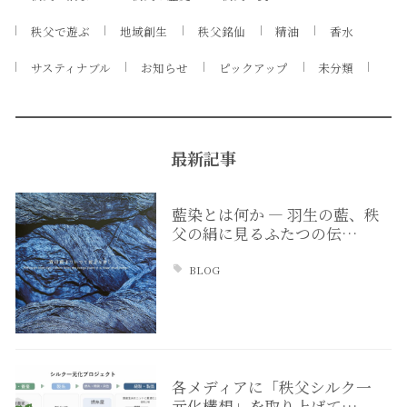
秩父で遊ぶ
地域創生
秩父銘仙
精油
香水
サスティナブル
お知らせ
ピックアップ
未分類
最新記事
藍染とは何か ― 羽生の藍、秩
父の絹に見るふたつの伝…
BLOG
各メディアに「秩父シルク一
元化構想」を取り上げて…