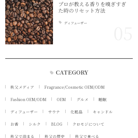
プロが教える香りを嗅ぎすぎ
た時のリセット方法
ディフューザー
05
CATEGORY
秩父メディア
Fragrance/Cosmetic OEM/ODM
Fashion OEM/ODM
OEM
グルメ
睡眠
ディフューザー
サウナ
化粧品
キャンドル
お香
シルク
BLOG
クロモジについて
秩父で泊まる
秩父の歴史
秩父で食べる