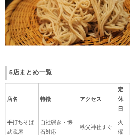
5店まとめ一覧
定
店名
特徴
アクセス
休
日
手打ちそば
自社碾き・懐
火
秩父神社すぐ
武蔵屋
石対応
曜