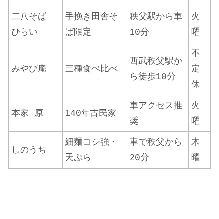
二八そば
手挽き田舎そ
秩父駅から車
火
ひらい
ば限定
10分
曜
不
西武秩父駅か
みやび庵
三種食べ比べ
定
ら徒歩10分
休
車アクセス推
火
本家 原
140年古民家
奨
曜
細麺コシ強・
車で秩父から
木
しのうち
天ぷら
20分
曜