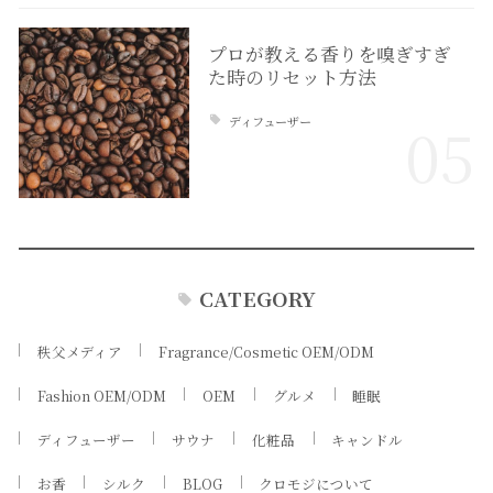
プロが教える香りを嗅ぎすぎ
た時のリセット方法
ディフューザー
05
CATEGORY
秩父メディア
Fragrance/Cosmetic OEM/ODM
Fashion OEM/ODM
OEM
グルメ
睡眠
ディフューザー
サウナ
化粧品
キャンドル
お香
シルク
BLOG
クロモジについて