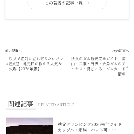
この著者の記事一覧
前の記事へ
次の記事へ
秩父で絶対に立ち寄りたいパン
秩父のダム観光完全ガイド｜浦
«
屋6選｜地元民が教える人気＆
山・二瀬・滝沢・合角ダムのア
»
穴場【2026年版】
クセス・見どころ・ダムカード
情報
関連記事
RELATED ARTICLE
秩父グランピング2026完全ガイド｜
カップル・家族・ペット可・…