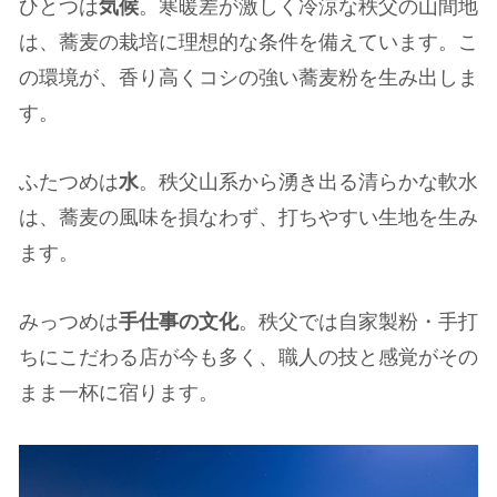
ひとつは
気候
。寒暖差が激しく冷涼な秩父の山間地
は、蕎麦の栽培に理想的な条件を備えています。こ
の環境が、香り高くコシの強い蕎麦粉を生み出しま
す。
ふたつめは
水
。秩父山系から湧き出る清らかな軟水
は、蕎麦の風味を損なわず、打ちやすい生地を生み
ます。
みっつめは
手仕事の文化
。秩父では自家製粉・手打
ちにこだわる店が今も多く、職人の技と感覚がその
まま一杯に宿ります。