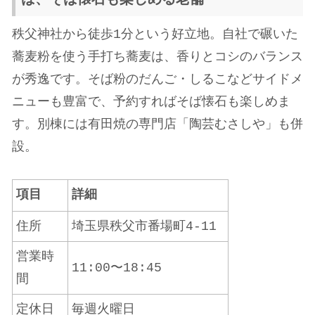
秩父神社から徒歩1分という好立地。自社で碾いた
蕎麦粉を使う手打ち蕎麦は、香りとコシのバランス
が秀逸です。そば粉のだんご・しるこなどサイドメ
ニューも豊富で、予約すればそば懐石も楽しめま
す。別棟には有田焼の専門店「陶芸むさしや」も併
設。
項目
詳細
住所
埼玉県秩父市番場町4-11
営業時
11:00〜18:45
間
定休日
毎週火曜日