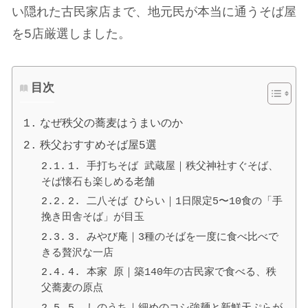
い隠れた古民家店まで、地元民が本当に通うそば屋
を5店厳選しました。
目次
なぜ秩父の蕎麦はうまいのか
秩父おすすめそば屋5選
1. 手打ちそば 武蔵屋｜秩父神社すぐそば、
そば懐石も楽しめる老舗
2. 二八そば ひらい｜1日限定5〜10食の「手
挽き田舎そば」が目玉
3. みやび庵｜3種のそばを一度に食べ比べで
きる贅沢な一店
4. 本家 原｜築140年の古民家で食べる、秩
父蕎麦の原点
5. しのうち｜細めのコシ強麺と新鮮天ぷらが