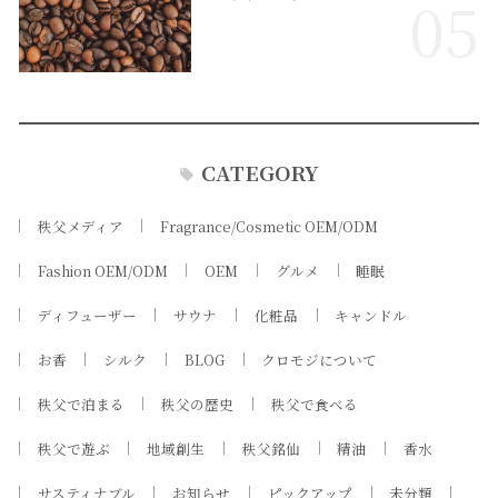
05
CATEGORY
秩父メディア
Fragrance/Cosmetic OEM/ODM
Fashion OEM/ODM
OEM
グルメ
睡眠
ディフューザー
サウナ
化粧品
キャンドル
お香
シルク
BLOG
クロモジについて
秩父で泊まる
秩父の歴史
秩父で食べる
秩父で遊ぶ
地域創生
秩父銘仙
精油
香水
サスティナブル
お知らせ
ピックアップ
未分類