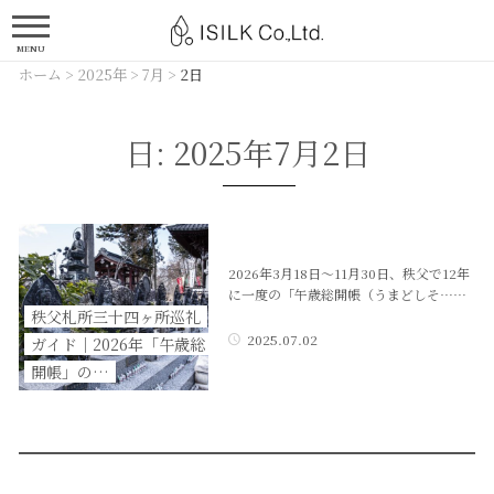
MENU
ホーム
>
2025年
>
7月
>
2日
日:
2025年7月2日
2026年3月18日〜11月30日、秩父で12年
に一度の「午歳総開帳（うまどしそ……
秩父札所三十四ヶ所巡礼
2025.07.02
ガイド｜2026年「午歳総
開帳」の…