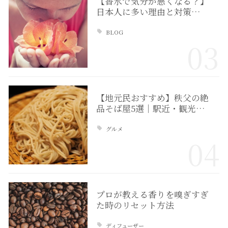
【香水で気分が悪くなる？】
日本人に多い理由と対策…
BLOG
03
【地元民おすすめ】秩父の絶
品そば屋5選｜駅近・観光…
グルメ
04
プロが教える香りを嗅ぎすぎ
た時のリセット方法
ディフューザー