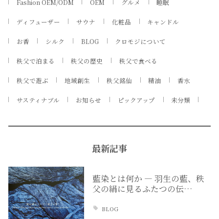
Fashion OEM/ODM
OEM
グルメ
睡眠
ディフューザー
サウナ
化粧品
キャンドル
お香
シルク
BLOG
クロモジについて
秩父で泊まる
秩父の歴史
秩父で食べる
秩父で遊ぶ
地域創生
秩父銘仙
精油
香水
サスティナブル
お知らせ
ピックアップ
未分類
最新記事
藍染とは何か ― 羽生の藍、秩
父の絹に見るふたつの伝…
BLOG