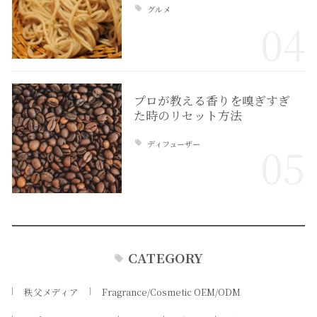
グルメ
04
プロが教える香りを嗅ぎすぎ
た時のリセット方法
ディフューザー
05
CATEGORY
秩父メディア
Fragrance/Cosmetic OEM/ODM