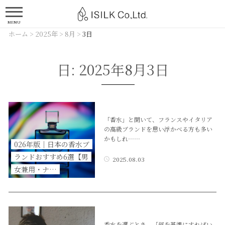
MENU
ホーム
>
2025年
>
8月
>
3日
日:
2025年8月3日
「香水」と聞いて、フランスやイタリア
の高級ブランドを思い浮かべる方も多い
かもしれ……
026年版｜日本の香水ブ
ランドおすすめ6選【男
2025.08.03
女兼用・ナ…
香水を選ぶとき、「何を基準にすればい