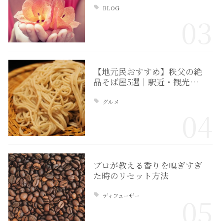
BLOG
03
【地元民おすすめ】秩父の絶
品そば屋5選｜駅近・観光…
グルメ
04
プロが教える香りを嗅ぎすぎ
た時のリセット方法
ディフューザー
05