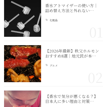
香水アトマイザーの使い方｜
詰め替え方法と外れない…
化粧品
01
【2026年最新】秩父ホルモン
おすすめ8選｜地元民が本…
グルメ
02
【香水で気分が悪くなる？】
日本人に多い理由と対策…