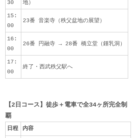
30
地）
15:
23番 音楽寺（秩父盆地の展望）
00
16:
26番 円融寺 → 28番 橋立堂（鍾乳洞）
00
17:
終了・西武秩父駅へ
00
【2日コース】徒歩＋電車で全34ヶ所完全制
覇
日程
内容