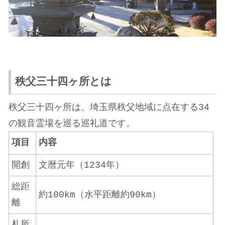
秩父三十四ヶ所とは
秩父三十四ヶ所は、埼玉県秩父地域に点在する34
の観音霊場を巡る巡礼道です。
項目
内容
開創
文暦元年（1234年）
総距
約100km（水平距離約90km）
離
札所