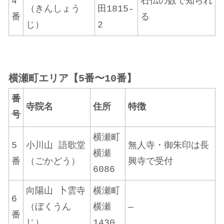
4
石仏の数で知られ
（きんしょう
田1815-
番
る
じ）
2
横瀬町エリア【5番〜10番】
番
寺院名
住所
特徴
号
横瀬町
5
小川山 語歌堂
無人寺・御朱印は長
横瀬
番
（ごかどう）
興寺で受付
6086
向陽山 卜雲寺
横瀬町
6
（ぼくうん
横瀬
—
番
じ）
1430