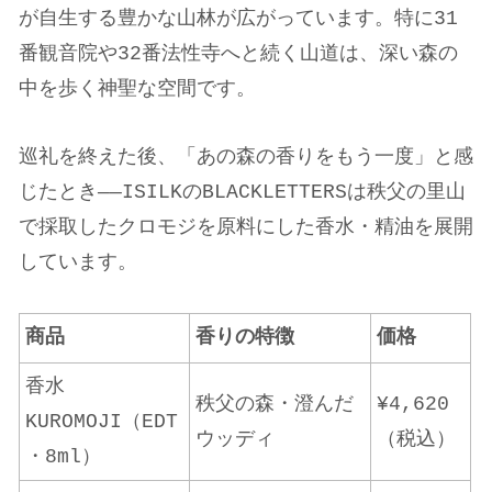
が自生する豊かな山林が広がっています。特に31
番観音院や32番法性寺へと続く山道は、深い森の
中を歩く神聖な空間です。
巡礼を終えた後、「あの森の香りをもう一度」と感
じたとき——ISILKのBLACKLETTERSは秩父の里山
で採取したクロモジを原料にした香水・精油を展開
しています。
商品
香りの特徴
価格
香水
秩父の森・澄んだ
¥4,620
KUROMOJI（EDT
ウッディ
（税込）
・8ml）