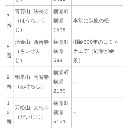
青苔山 法長寺
横瀬町
7
（ほうちょう
横瀬
本堂に臥龍の松
番
じ）
1508
清泰山 西善寺
横瀬町
樹齢600年のコミネ
8
（さいぜん
横瀬
カエデ（紅葉が絶
番
じ）
598
景）
横瀬町
9
明星山 明智寺
横瀬
—
番
（あけちじ）
2160
1
横瀬町
万松山 大慈寺
0
横瀬
—
（だいじじ）
番
5151