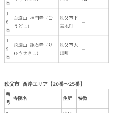
番
1
白道山 神門寺（ご
秩父市下
8
—
うどじ）
宮地町
番
1
飛淵山 龍石寺（り
秩父市大
9
—
ゅうせきじ）
畑町
番
秩父市 西岸エリア【20番〜25番】
番
寺院名
住所
特徴
号