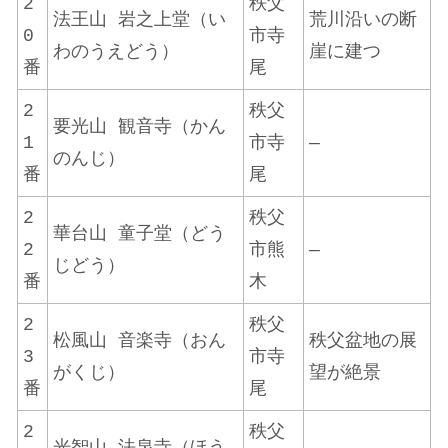
2
秩父
法王山 岩之上堂（い
荒川沿いの断
0
市寺
わのうえどう）
崖に建つ
番
尾
2
秩父
要光山 観音寺（かん
1
市寺
—
のんじ）
番
尾
2
秩父
華台山 童子堂（どう
2
市熊
—
じどう）
番
木
2
秩父
松風山 音楽寺（おん
秩父盆地の展
3
市寺
がくじ）
望が絶景
番
尾
2
秩父
光智山 法泉寺（ほう