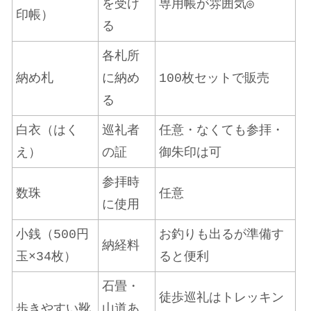
を受け
専用帳が雰囲気◎
印帳）
る
各札所
納め札
に納め
100枚セットで販売
る
白衣（はく
巡礼者
任意・なくても参拝・
え）
の証
御朱印は可
参拝時
数珠
任意
に使用
小銭（500円
お釣りも出るが準備す
納経料
玉×34枚）
ると便利
石畳・
徒歩巡礼はトレッキン
歩きやすい靴
山道あ