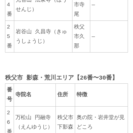
4
市寺
—
せんじ）
番
尾
2
秩父
岩谷山 久昌寺（きゅ
5
市久
—
うしょうじ）
番
那
秩父市 影森・荒川エリア【26番〜30番】
番
寺院名
住所
特徴
号
2
万松山 円融寺
秩父市
奥の院・岩井堂が見
6
（えんゆうじ）
下影森
どころ
番