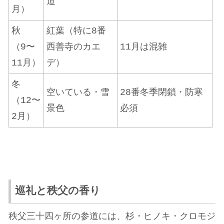
道
月）
秋
紅葉（特に8番
（9〜
西善寺のカエ
11月は混雑
11月）
デ）
冬
空いている・雪
28番冬季閉鎖・防寒
（12〜
景色
必須
2月）
巡礼と秩父の香り
秩父三十四ヶ所の参道には、杉・ヒノキ・クロモジ