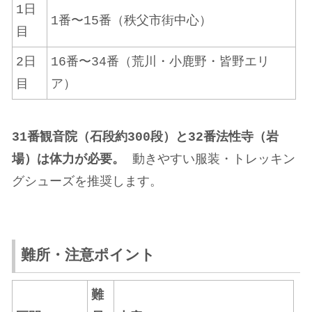
1日
1番〜15番（秩父市街中心）
目
2日
16番〜34番（荒川・小鹿野・皆野エリ
目
ア）
31番観音院（石段約300段）と32番法性寺（岩
場）は体力が必要。
動きやすい服装・トレッキン
グシューズを推奨します。
難所・注意ポイント
難