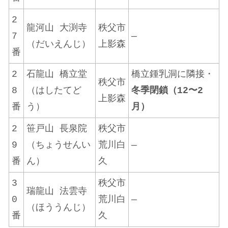
2
龍河山 大渕寺
秩父市
7
—
（だいえんじ）
上影森
番
2
石龍山 橋立堂
橋立鍾乳洞に隣接・
秩父市
8
（はしたてど
冬季閉鎖（12〜2
上影森
番
う）
月）
2
笹戸山 長泉院
秩父市
9
（ちょうせんい
荒川白
—
番
ん）
久
3
秩父市
瑞龍山 法雲寺
0
荒川白
—
（ほううんじ）
番
久