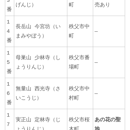
3
げんじ）
町
売あり
番
1
長岳山 今宮坊（い
秩父市中
4
—
まみやぼう）
町
番
1
母巣山 少林寺（し
秩父市番
5
—
ょうりんじ）
場町
番
1
無量山 西光寺（さ
秩父市中
6
—
いこうじ）
村町
番
1
実正山 定林寺（じ
秩父市桜
あの花の聖
7
ょうりんじ）
木町
地