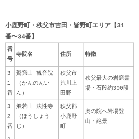
小鹿野町・秩父市吉田・皆野町エリア【31
番〜34番】
番
寺院名
住所
特徴
号
3
鷲窟山 観音院
秩父市
秩父最大の岩窟霊
1
（かんのんい
荒川上
場・石段約300段
番
ん）
田野
3
般若山 法性寺
秩父郡
奥の院へ岩場登
2
（ほうしょう
小鹿野
山・絶景
番
じ）
町