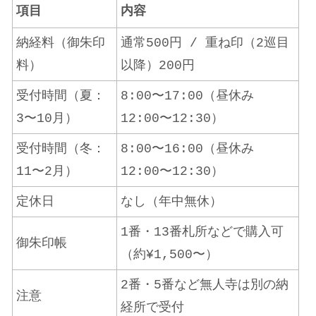
項目
内容
納経料（御朱印
通常500円 / 重ね印（2巡目
料）
以降）200円
受付時間（夏：
8:00〜17:00（昼休み
3〜10月）
12:00〜12:30）
受付時間（冬：
8:00〜16:00（昼休み
11〜2月）
12:00〜12:30）
定休日
なし（年中無休）
1番・13番札所などで購入可
御朱印帳
（約¥1,500〜）
2番・5番など無人寺は別の納
注意
経所で受付