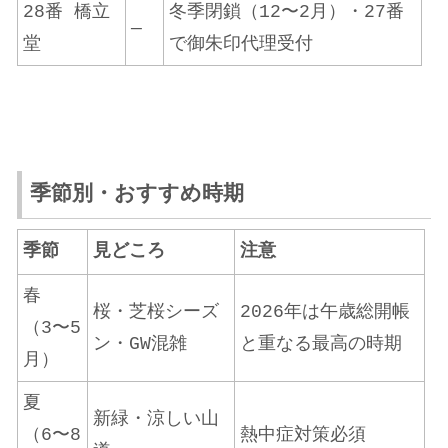
28番 橋立
冬季閉鎖（12〜2月）・27番
—
堂
で御朱印代理受付
季節別・おすすめ時期
季節
見どころ
注意
春
桜・芝桜シーズ
2026年は午歳総開帳
（3〜5
ン・GW混雑
と重なる最高の時期
月）
夏
新緑・涼しい山
（6〜8
熱中症対策必須