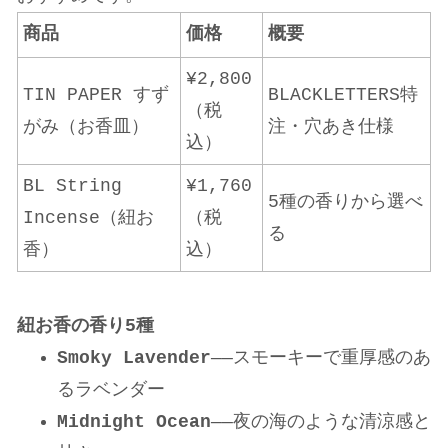
商品
価格
概要
¥2,800
TIN PAPER すず
BLACKLETTERS特
（税
がみ（お香皿）
注・穴あき仕様
込）
BL String
¥1,760
5種の香りから選べ
Incense（紐お
（税
る
香）
込）
紐お香の香り5種
Smoky Lavender
——スモーキーで重厚感のあ
るラベンダー
Midnight Ocean
——夜の海のような清涼感と