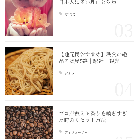
日本人に多い理由と対策…
BLOG
03
【地元民おすすめ】秩父の絶
品そば屋5選｜駅近・観光…
グルメ
04
プロが教える香りを嗅ぎすぎ
た時のリセット方法
ディフューザー