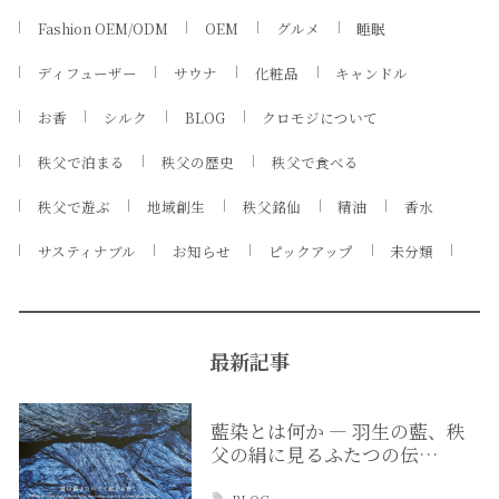
Fashion OEM/ODM
OEM
グルメ
睡眠
ディフューザー
サウナ
化粧品
キャンドル
お香
シルク
BLOG
クロモジについて
秩父で泊まる
秩父の歴史
秩父で食べる
秩父で遊ぶ
地域創生
秩父銘仙
精油
香水
サスティナブル
お知らせ
ピックアップ
未分類
最新記事
藍染とは何か ― 羽生の藍、秩
父の絹に見るふたつの伝…
BLOG