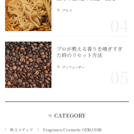
グルメ
04
プロが教える香りを嗅ぎすぎ
た時のリセット方法
ディフューザー
05
CATEGORY
秩父メディア
Fragrance/Cosmetic OEM/ODM