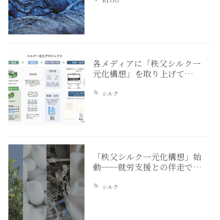
各メディアに「秩父シルク一
元化構想」を取り上げて…
シルク
「秩父シルク一元化構想」始
動──就労支援との伴走で…
シルク