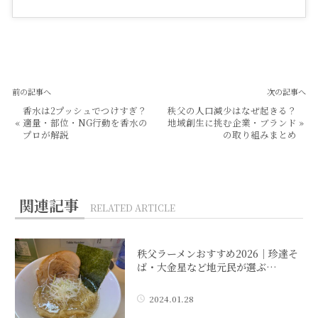
前の記事へ
次の記事へ
香水は2プッシュでつけすぎ？
秩父の人口減少はなぜ起きる？
«
適量・部位・NG行動を香水の
地域創生に挑む企業・ブランド
»
プロが解説
の取り組みまとめ
関連記事
RELATED ARTICLE
秩父ラーメンおすすめ2026｜珍達そ
ば・大金星など地元民が選ぶ…
2024.01.28