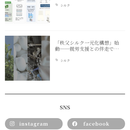
シルク
「秩父シルク一元化構想」始
動──就労支援との伴走で…
シルク
SNS
instagram
facebook