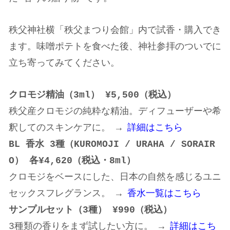
秩父神社横「秩父まつり会館」内で試香・購入でき
ます。味噌ポテトを食べた後、神社参拝のついでに
立ち寄ってみてください。
クロモジ精油（
3ml
）
¥5,500
（税込）
秩父産クロモジの純粋な精油。ディフューザーや希
釈してのスキンケアに。 →
詳細はこちら
BL
香水
3
種（
KUROMOJI / URAHA / SORAIR
O
）
各
¥4,620
（税込・
8ml
）
クロモジをベースにした、日本の自然を感じるユニ
セックスフレグランス。 →
香水一覧はこちら
サンプルセット（
3
種）
¥990
（税込）
3種類の香りをまず試したい方に。 →
詳細はこち