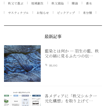
秩父で遊ぶ
地域創生
秩父銘仙
精油
香水
サスティナブル
お知らせ
ピックアップ
未分類
最新記事
藍染とは何か ― 羽生の藍、秩
父の絹に見るふたつの伝…
BLOG
各メディアに「秩父シルク一
元化構想」を取り上げて…