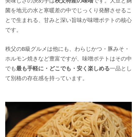
美味しさの決め手は
秩父特産の味噌
です。大豆と麹
菌を地元の水と寒暖差の中でじっくり発酵させるこ
とで生まれる、甘みと深い旨味が味噌ポテトの核心
です。
秩父のB級グルメは他にも、わらじかつ・豚みそ・
ホルモン焼きなど豊富ですが、味噌ポテトはその中
でも
最も手軽に・どこでも・安く楽しめる
一品とし
て別格の存在感を持っています。