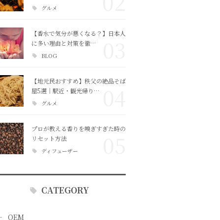
02
グルメ
【香水で気分が悪くなる？】日本人
03
に多い理由と対策を徹…
BLOG
【地元民おすすめ】秩父の絶品そば
04
屋5選｜駅近・観光帰り…
グルメ
プロが教える香りを嗅ぎすぎた時の
05
リセット方法
ディフューザー
CATEGORY
OEM