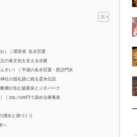
がわ）｜環境省 名水百選
秩父の食文化を支える水脈
もんすい）｜平成の名水百選・毘沙門氷
父神社の巡礼路に残る霊水伝説
｜断層が生む硫黄泉とジオパーク
）｜20L/100円で汲める療養泉
造の湧水と酒づくり
旅へ