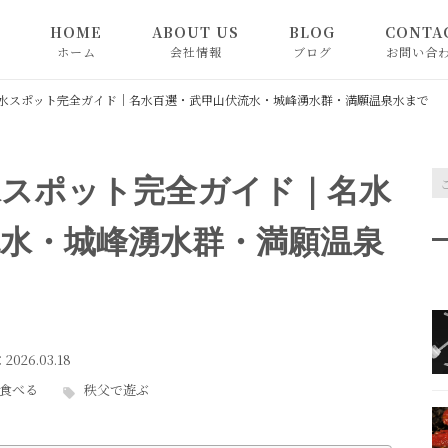
HOME
ABOUT US
BLOG
CONTA
ホーム
会社情報
ブログ
お問い合
SHOP
BLOG
水スポット完全ガイド｜名水百選・武甲山伏流水・城峰湧水群・満願温泉水まで
お知らせ
水スポット完全ガイド｜名水
ピックアップ
水・城峰湧水群・満願温泉
：2026.03.18
食べる
秩父で遊ぶ