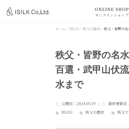
ONLINE SHOP
オンラインショップ
ISILK ONLINE 
ホーム
>
BLOG
>
秩父の歴史
>
秩父・皆野の名
BLACKLETTERS
秩父・皆野の名
百選・武甲山伏流
水まで
公開日
：2024.05.19 /
最終更新日
BLOG
秩父の歴史
秩父で