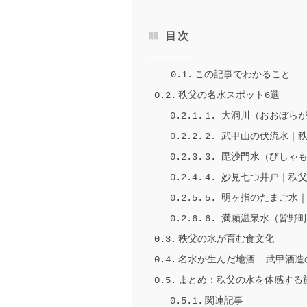
目次
この記事でわかること
秩父の名水スポット6選
1. 大洞川（おおぼら
2. 武甲山の伏流水｜
3. 毘沙門水（びしゃ
4. 妙見七つ井戸｜秩
5. 明ヶ指のたまご水
6. 満願温泉水（皆野町
秩父の水が育む食文化
名水が生んだ地酒——武甲酒
まとめ：秩父の水を体感する
関連記事