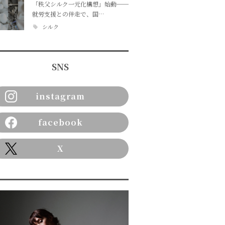
「秩父シルク一元化構想」始動──
就労支援との伴走で、国…
シルク
SNS
instagram
facebook
X