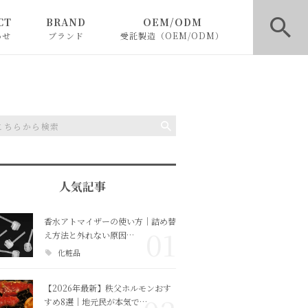
CT
BRAND
OEM/ODM
わせ
ブランド
受託製造（OEM/ODM）
BLACKLETTERS
ファッションOEM
SHELOOK
フレグランス・化粧品OE
M
人気記事
香水アトマイザーの使い方｜詰め替
01
え方法と外れない原因…
化粧品
【2026年最新】秩父ホルモンおす
すめ8選｜地元民が本気で…