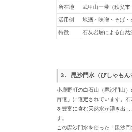
所在地
武甲山一帯（秩父市
活用例
地酒・味噌・そば・
特徴
石灰岩層による自然
3. 毘沙門水（びしゃも
小鹿野町の白石山（毘沙門山）
百選」に選定されています。石
を豊富に含む天然水が湧き出し
す。
この毘沙門水を使った「毘沙門