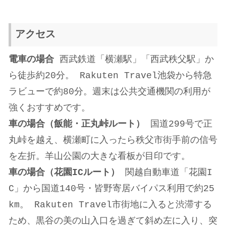
アクセス
電車の場合
西武鉄道「横瀬駅」「西武秩父駅」か
ら徒歩約20分。
Rakuten Travel
池袋から特急
ラビューで約80分。週末は公共交通機関の利用が
強くおすすめです。
車の場合（飯能・正丸峠ルート）
国道299号で正
丸峠を越え、横瀬町に入ったら秩父市街手前の信号
を左折。羊山公園の大きな看板が目印です。
車の場合（花園ICルート）
関越自動車道「花園I
C」から国道140号・皆野寄居バイパス利用で約25
km。
Rakuten Travel
市街地に入ると渋滞する
ため、黒谷の美の山入口を過ぎて斜め左に入り、突