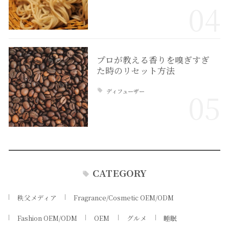
04
プロが教える香りを嗅ぎすぎ
た時のリセット方法
ディフューザー
05
CATEGORY
秩父メディア
Fragrance/Cosmetic OEM/ODM
Fashion OEM/ODM
OEM
グルメ
睡眠