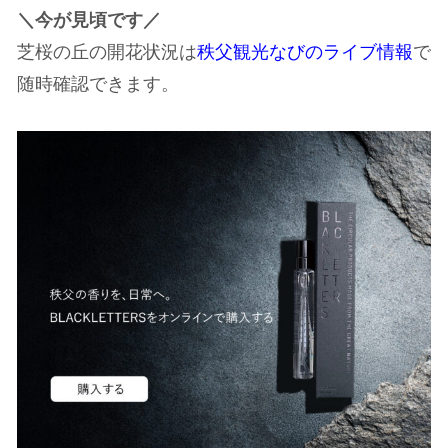
＼今が見頃です／
芝桜の丘の開花状況は
秩父観光なびのライブ情報
で
随時確認できます。