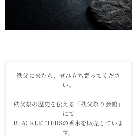
秩父に来たら、ぜひ立ち寄ってくださ
い。
秩父祭の歴史を伝える「秩父祭り会館」
にて
BLACKLETTERSの香水を販売していま
す。