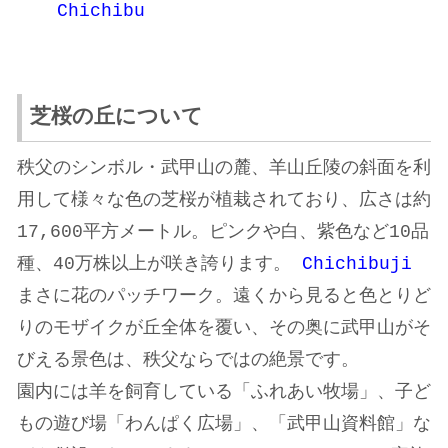
Chichibu
芝桜の丘について
秩父のシンボル・武甲山の麓、羊山丘陵の斜面を利
用して様々な色の芝桜が植栽されており、広さは約
17,600平方メートル。ピンクや白、紫色など10品
種、40万株以上が咲き誇ります。
Chichibuji
まさに花のパッチワーク。遠くから見ると色とりど
りのモザイクが丘全体を覆い、その奥に武甲山がそ
びえる景色は、秩父ならではの絶景です。
園内には羊を飼育している「ふれあい牧場」、子ど
もの遊び場「わんぱく広場」、「武甲山資料館」な