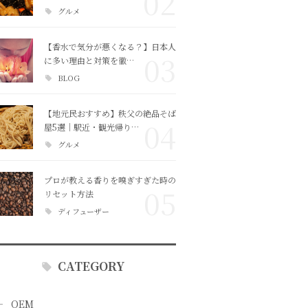
02
グルメ
【香水で気分が悪くなる？】日本人
03
に多い理由と対策を徹…
BLOG
【地元民おすすめ】秩父の絶品そば
04
屋5選｜駅近・観光帰り…
グルメ
プロが教える香りを嗅ぎすぎた時の
05
リセット方法
ディフューザー
CATEGORY
OEM