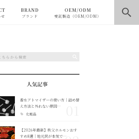
CT
BRAND
OEM/ODM
わせ
ブランド
受託製造（OEM/ODM）
BLACKLETTERS
ファッションOEM
SHELOOK
フレグランス・化粧品OE
M
人気記事
香水アトマイザーの使い方｜詰め替
01
え方法と外れない原因…
化粧品
【2026年最新】秩父ホルモンおす
すめ8選｜地元民が本気で…