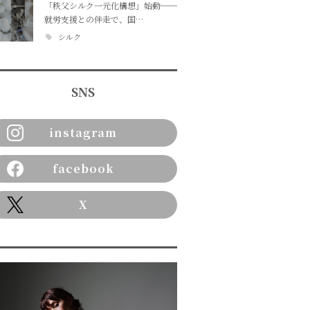
「秩父シルク一元化構想」始動──
就労支援との伴走で、国…
シルク
SNS
instagram
facebook
X