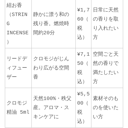
紐お香
¥1,7
日常に天然
（STRIN
静かに漂う和の
60（
の香りを取
G
残り香。燃焼時
税
り入れたい
INCENSE
間約20分
込）
方
）
¥7,1
空間ごと天
リードデ
クロモジがじん
50（
然の香りで
ィフュー
わり広がる空間
税
満たしたい
ザー
香
込）
方
¥5,5
天然100%・秩父
素材そのも
クロモジ
00（
産。アロマ・ス
のを使いた
精油 5ml
税
キンケアに
い方
込）