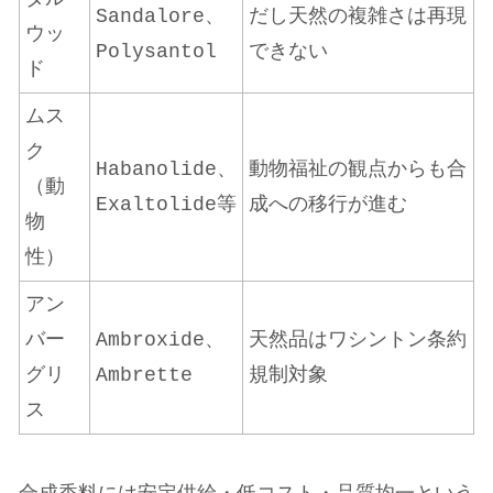
Sandalore、
だし天然の複雑さは再現
ウッ
Polysantol
できない
ド
ムス
ク
Habanolide、
動物福祉の観点からも合
（動
Exaltolide等
成への移行が進む
物
性）
アン
バー
Ambroxide、
天然品はワシントン条約
グリ
Ambrette
規制対象
ス