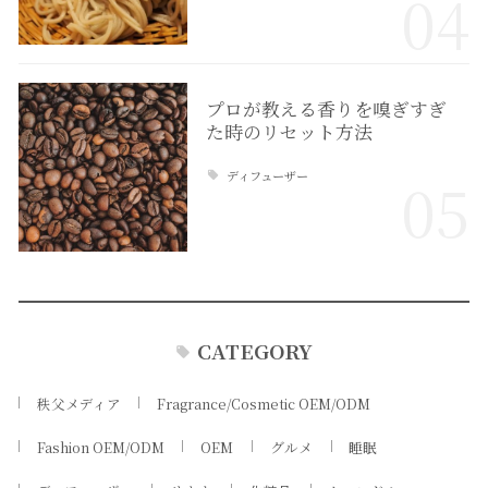
04
プロが教える香りを嗅ぎすぎ
た時のリセット方法
ディフューザー
05
CATEGORY
秩父メディア
Fragrance/Cosmetic OEM/ODM
Fashion OEM/ODM
OEM
グルメ
睡眠