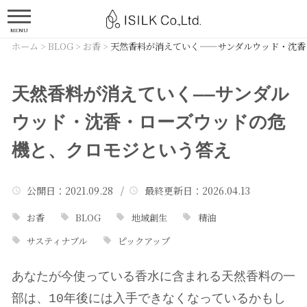
MENU
ホーム
>
BLOG
>
お香
>
天然香料が消えていく——サンダルウッド・沈香
天然香料が消えていく——サンダル
ウッド・沈香・ローズウッドの危
機と、クロモジという答え
公開日
：2021.09.28 /
最終更新日
：2026.04.13
お香
BLOG
地域創生
精油
サスティナブル
ピックアップ
あなたが今使っている香水に含まれる天然香料の一
部は、10年後には入手できなくなっているかもし