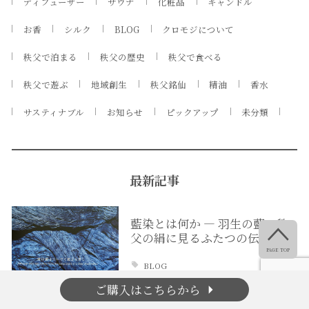
ディフューザー
サウナ
化粧品
キャンドル
お香
シルク
BLOG
クロモジについて
秩父で泊まる
秩父の歴史
秩父で食べる
秩父で遊ぶ
地域創生
秩父銘仙
精油
香水
サスティナブル
お知らせ
ピックアップ
未分類
最新記事
藍染とは何か ― 羽生の藍、秩

父の絹に見るふたつの伝…
PAGE TOP
BLOG
arrow_right
ご購入はこちらから