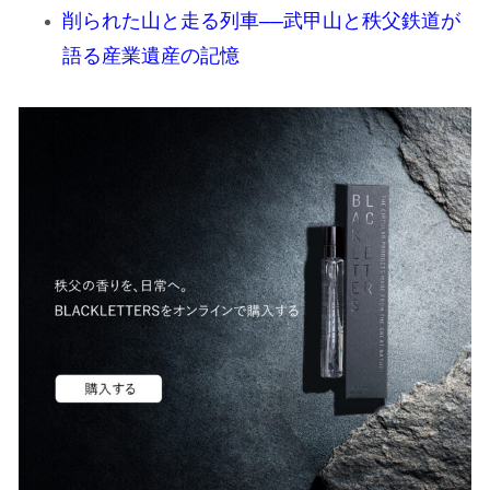
削られた山と走る列車——武甲山と秩父鉄道が
語る産業遺産の記憶