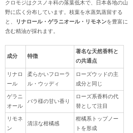
クロモジはクスノキ科の落葉低木で、日本各地の山
野に広く分布しています。枝葉を水蒸気蒸留する
と、
リナロール・ゲラニオール・リモネン
を豊富に
含む精油が採れます。
著名な天然香料と
成分
特徴
の共通点
リナロ
柔らかいフローラ
ローズウッドの主
ール
ル・ウッディ
成分と同じ
ゲラニ
ローズ系香料の代
バラ様の甘い香り
オール
替として注目
リモネ
柑橘系トップノー
清涼な柑橘感
ン
トを形成