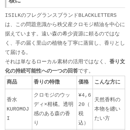
核に
ISILKのフレグランスブランドBLACKLETTERS
は、この問題意識から秩父産クロモジ精油を中心に
据えています。遠い森の希少資源に頼るのではな
く、手の届く里山の植物を丁寧に蒸留し、香りとし
て届ける。
それは単なるローカル素材の活用ではなく、
香り文
化の持続可能性への一つの回答
です。
商品
香りの特徴
価格
こんな方に
クロモジのウッ
¥4,6
香水
天然香料の
ディ×柑橘。透明
20（
KUROMOJ
本物を纏い
感のある森の香
税
I
たい方
り
込）