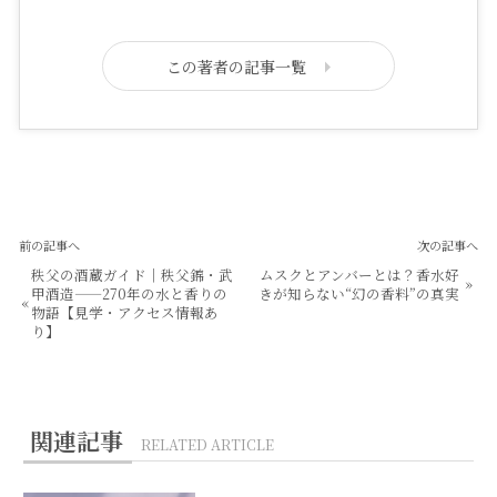
この著者の記事一覧
前の記事へ
次の記事へ
秩父の酒蔵ガイド｜秩父錦・武
ムスクとアンバーとは？香水好
»
甲酒造——270年の水と香りの
きが知らない“幻の香料”の真実
«
物語【見学・アクセス情報あ
り】
関連記事
RELATED ARTICLE