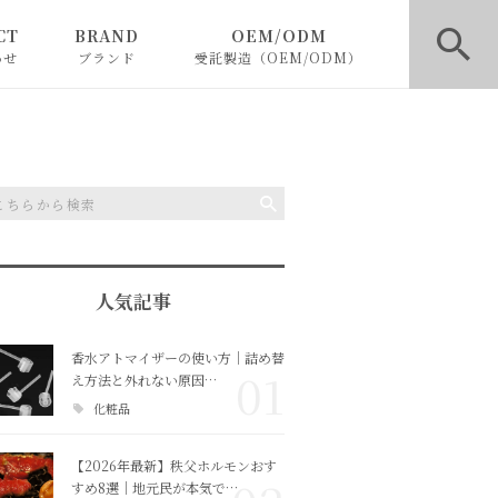
CT
BRAND
OEM/ODM
わせ
ブランド
受託製造（OEM/ODM）
BLACKLETTERS
ファッションOEM
SHELOOK
フレグランス・化粧品OE
M
人気記事
香水アトマイザーの使い方｜詰め替
01
え方法と外れない原因…
化粧品
【2026年最新】秩父ホルモンおす
すめ8選｜地元民が本気で…