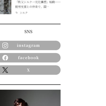
「秩父シルク一元化構想」始動──
就労支援との伴走で、国…
シルク
SNS
instagram
facebook
X