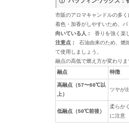
① パラフィンワックス：
市販のアロマキャンドルの多く
着色・加香がしやすいため、バ
向いている人：
香りを強く楽
注意点：
石油由来のため、燃焼
て使用しましょう。
融点の高低で燃え方が変わりま
融点
特徴
高融点（57〜60℃以
ツヤが
上）
柔らか
低融点（50℃前後）
に注意