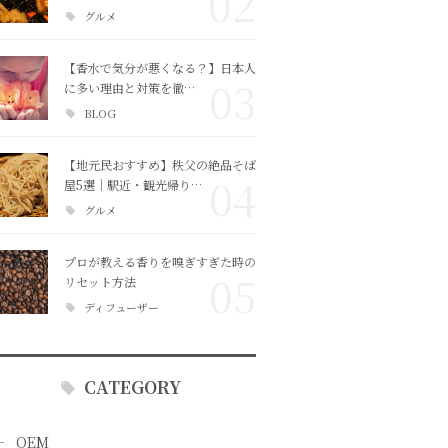
02
グルメ
【香水で気分が悪くなる？】日本人
03
に多い理由と対策を徹…
BLOG
【地元民おすすめ】秩父の絶品そば
04
屋5選｜駅近・観光帰り…
グルメ
プロが教える香りを嗅ぎすぎた時の
05
リセット方法
ディフューザー
CATEGORY
OEM