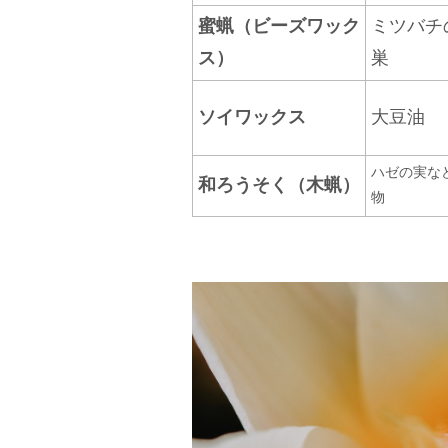
蜜蝋（ビーズワック
ミツバチ
ス）
巣
ソイワックス
大豆油
ハゼの実な
和ろうそく（木蝋）
物