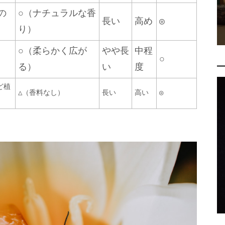
の
○（ナチュラルな香
長い
高め
◎
り）
○（柔らかく広が
やや長
中程
○
る）
い
度
ど植
△（香料なし）
長い
高い
◎