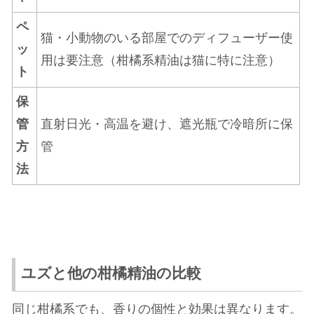
ペ
猫・小動物のいる部屋でのディフューザー使
ッ
用は要注意（柑橘系精油は猫に特に注意）
ト
保
管
直射日光・高温を避け、遮光瓶で冷暗所に保
方
管
法
ユズと他の柑橘精油の比較
同じ柑橘系でも、香りの個性と効果は異なります。