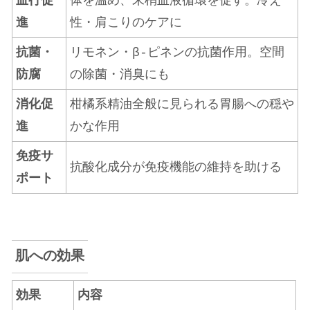
血行促
体を温め、末梢血液循環を促す。冷え
進
性・肩こりのケアに
抗菌・
リモネン・β-ピネンの抗菌作用。空間
防腐
の除菌・消臭にも
消化促
柑橘系精油全般に見られる胃腸への穏や
進
かな作用
免疫サ
抗酸化成分が免疫機能の維持を助ける
ポート
肌への効果
効果
内容