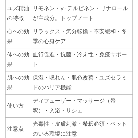
ユズ精油
リモネン・γ-テルピネン・リナロール
の特徴
が主成分。トップノート
心への効
リラックス・気分転換・不安緩和・冬
果
季の心身ケア
体への効
血行促進・抗菌・冷え性・免疫サポー
果
ト
肌への効
保湿・収れん・肌色改善・ユズセラミ
果
ドのバリア機能
ディフューザー・マッサージ（希
使い方
釈）・入浴・サシェ
光毒性・皮膚刺激・希釈必須・ペット
注意点
のいる環境に注意