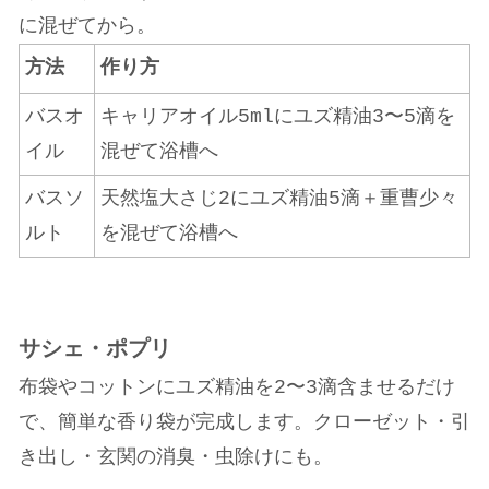
に混ぜてから。
方法
作り方
バスオ
キャリアオイル5mlにユズ精油3〜5滴を
イル
混ぜて浴槽へ
バスソ
天然塩大さじ2にユズ精油5滴＋重曹少々
ルト
を混ぜて浴槽へ
サシェ・ポプリ
布袋やコットンにユズ精油を2〜3滴含ませるだけ
で、簡単な香り袋が完成します。クローゼット・引
き出し・玄関の消臭・虫除けにも。