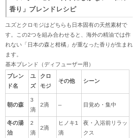
香り」ブレンドレシピ
ユズとクロモジはどちらも日本固有の天然素材で
す。この2つを組み合わせると、海外の精油では作
れない「日本の森と柑橘」が重なった香りが生まれ
ます。
基本ブレンド（ディフューザー用）
ブレン
ユ
クロ
その他
シーン
ド名
ズ
モジ
3
朝の森
2滴
—
目覚め・集中
滴
冬の湯
2
ヒノキ1
夜・入浴前リラッ
2滴
治
滴
滴
クス