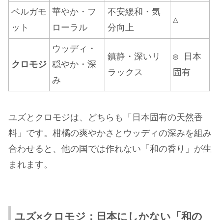
ベルガモ
華やか・フ
不安緩和・気
△
ット
ローラル
分向上
ウッディ・
鎮静・深いリ
◎ 日本
クロモジ
穏やか・深
ラックス
固有
み
ユズとクロモジは、どちらも「日本固有の天然香
料」です。柑橘の爽やかさとウッディの深みを組み
合わせると、他の国では作れない「和の香り」が生
まれます。
ユズ×クロモジ：日本にしかない「和の