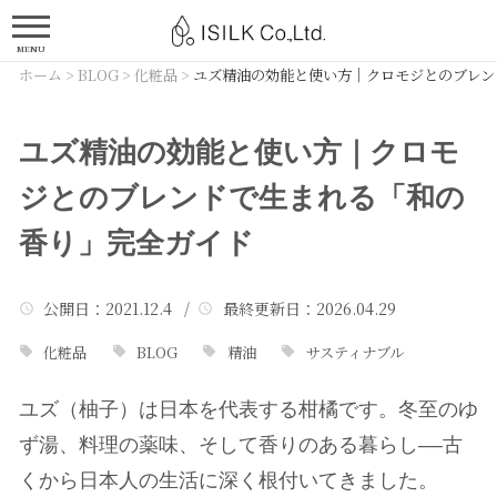
MENU
ホーム
>
BLOG
>
化粧品
>
ユズ精油の効能と使い方｜クロモジとのブレン
ユズ精油の効能と使い方｜クロモ
ジとのブレンドで生まれる「和の
香り」完全ガイド
公開日
：2021.12.4 /
最終更新日
：2026.04.29
化粧品
BLOG
精油
サスティナブル
ユズ（柚子）は日本を代表する柑橘です。冬至のゆ
ず湯、料理の薬味、そして香りのある暮らし——古
くから日本人の生活に深く根付いてきました。