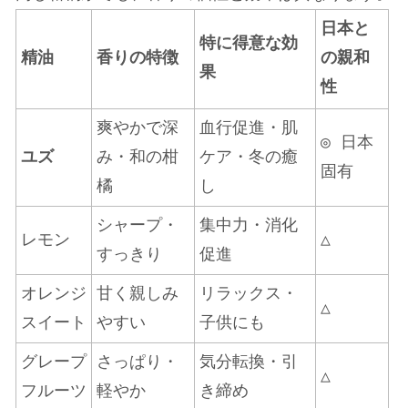
日本と
特に得意な効
精油
香りの特徴
の親和
果
性
爽やかで深
血行促進・肌
◎ 日本
ユズ
み・和の柑
ケア・冬の癒
固有
橘
し
シャープ・
集中力・消化
レモン
△
すっきり
促進
オレンジ
甘く親しみ
リラックス・
△
スイート
やすい
子供にも
グレープ
さっぱり・
気分転換・引
△
フルーツ
軽やか
き締め