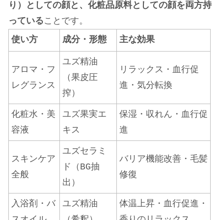
り）としての顔と、化粧品原料としての顔を両方持
っている
ことです。
使い方
成分・形態
主な効果
ユズ精油
アロマ・フ
リラックス・血行促
（果皮圧
レグランス
進・気分転換
搾）
化粧水・美
ユズ果実エ
保湿・収れん・血行促
容液
キス
進
ユズセラミ
スキンケア
バリア機能改善・毛髪
ド（BG抽
全般
修復
出）
入浴剤・バ
ユズ精油
体温上昇・血行促進・
スオイル
（希釈）
香りのリラックス