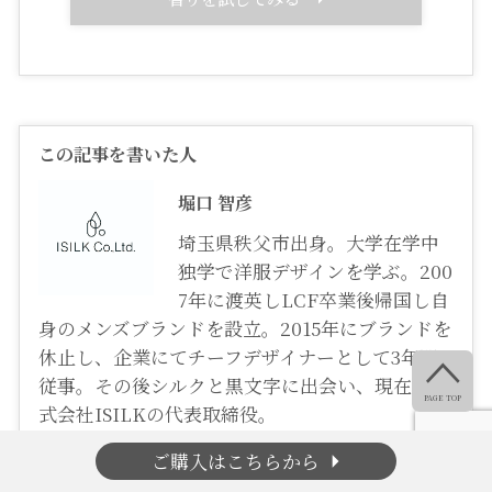
この記事を書いた人
堀口 智彦
埼玉県秩父市出身。大学在学中
独学で洋服デザインを学ぶ。200
7年に渡英しLCF卒業後帰国し自
身のメンズブランドを設立。2015年にブランドを
休止し、企業にてチーフデザイナーとして3年間

従事。その後シルクと黒文字に出会い、現在は株
PAGE TOP
式会社ISILKの代表取締役。
arrow_right
ご購入はこちらから
この著者の記事一覧