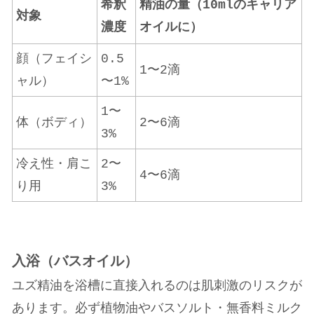
希釈
精油の量（10mlのキャリア
対象
濃度
オイルに）
顔（フェイシ
0.5
1〜2滴
ャル）
〜1%
1〜
体（ボディ）
2〜6滴
3%
冷え性・肩こ
2〜
4〜6滴
り用
3%
入浴（バスオイル）
ユズ精油を浴槽に直接入れるのは肌刺激のリスクが
あります。必ず植物油やバスソルト・無香料ミルク