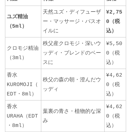
天然ユズ・ディフューザ
¥2,75
ユズ精油
ー・マッサージ・バスオ
0（税
（5ml）
イルに
込）
秩父産クロモジ・深いウ
¥5,50
クロモジ精油
ッディ・ブレンドのベー
0（税
（3ml）
スに
込）
香水
¥4,62
秩父の森の朝・澄んだウ
KUROMOJI（
0（税
ッディ
EDT・8ml）
込）
香水
¥4,62
葉裏の青さ・植物的な深
URAHA（EDT
0（税
み
・8ml）
込）