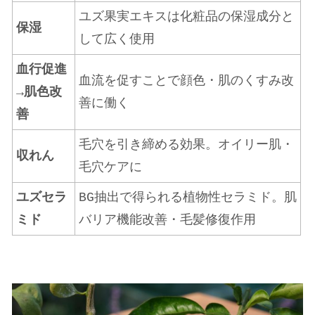
ユズ果実エキスは化粧品の保湿成分と
保湿
して広く使用
血行促進
血流を促すことで顔色・肌のくすみ改
→肌色改
善に働く
善
毛穴を引き締める効果。オイリー肌・
収れん
毛穴ケアに
ユズセラ
BG抽出で得られる植物性セラミド。肌
ミド
バリア機能改善・毛髪修復作用