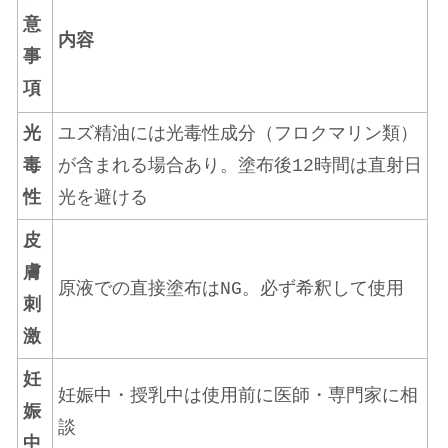
意
内容
事
項
光
ユズ精油には光毒性成分（フロクマリン類）
毒
が含まれる場合あり。塗布後12時間は直射日
性
光を避ける
皮
膚
原液での直接塗布はNG。必ず希釈して使用
刺
激
妊
妊娠中・授乳中は使用前に医師・専門家に相
娠
談
中