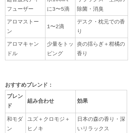
フューザー
に3〜5滴
除菌・消臭
アロマストー
デスク・枕元での香
1〜2滴
ン
り
アロマキャン
少量をトッ
炎の揺らぎ＋柑橘の
ドル
ピング
香り
おすすめブレンド：
ブレン
組み合わせ
効果
ド
和モダ
ユズ＋クロモジ＋
日本の森の香り・深
ン
ヒノキ
いリラックス