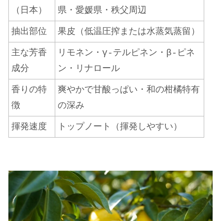
（日本）
県・愛媛県・秩父周辺
抽出部位
果皮（低温圧搾または水蒸気蒸留）
主な芳香
リモネン・γ-テルピネン・β-ピネ
成分
ン・リナロール
香りの特
爽やかで甘酸っぱい・和の柑橘特有
徴
の深み
揮発速度
トップノート（揮発しやすい）