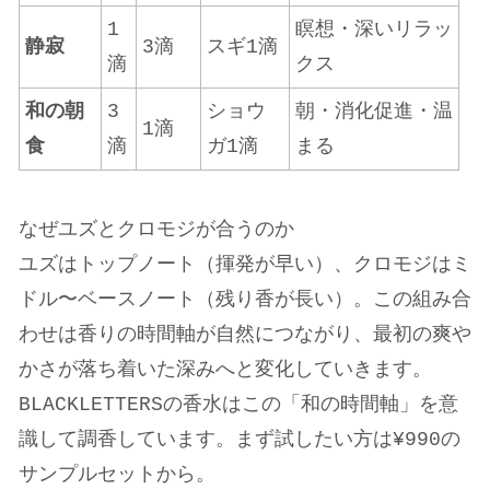
1
瞑想・深いリラッ
静寂
3滴
スギ1滴
滴
クス
和の朝
3
ショウ
朝・消化促進・温
1滴
食
滴
ガ1滴
まる
なぜユズとクロモジが合うのか
ユズはトップノート（揮発が早い）、クロモジはミ
ドル〜ベースノート（残り香が長い）。この組み合
わせは香りの時間軸が自然につながり、最初の爽や
かさが落ち着いた深みへと変化していきます。
BLACKLETTERSの香水はこの「和の時間軸」を意
識して調香しています。まず試したい方は¥990の
サンプルセットから。