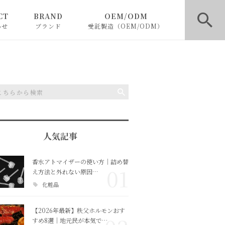
CT
BRAND
OEM/ODM
わせ
ブランド
受託製造（OEM/ODM）
BLACKLETTERS
ファッションOEM
SHELOOK
フレグランス・化粧品OE
M
人気記事
香水アトマイザーの使い方｜詰め替
01
え方法と外れない原因…
化粧品
【2026年最新】秩父ホルモンおす
すめ8選｜地元民が本気で…