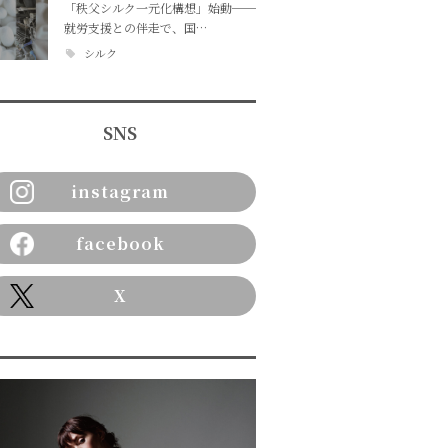
「秩父シルク一元化構想」始動──
就労支援との伴走で、国…
シルク
SNS
instagram
facebook
X