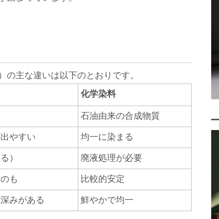
）の主な違いは以下のとおりです。
化学染料
材
石油由来の合成物質
が出やすい
均一に染まる
還る）
廃液処理が必要
ものも
比較的安定
の深みがある
鮮やかで均一