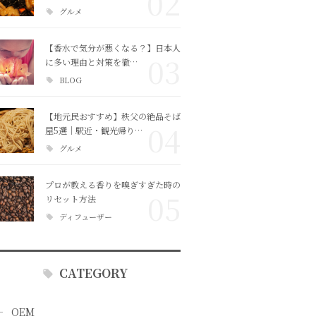
02
グルメ
【香水で気分が悪くなる？】日本人
03
に多い理由と対策を徹…
BLOG
【地元民おすすめ】秩父の絶品そば
04
屋5選｜駅近・観光帰り…
グルメ
プロが教える香りを嗅ぎすぎた時の
05
リセット方法
ディフューザー
CATEGORY
OEM