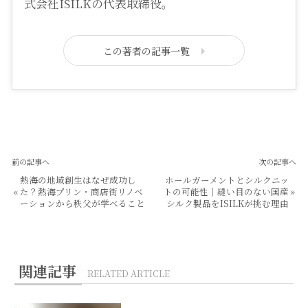
式会社ISILKの代表取締役。
この著者の記事一覧
前の記事へ
次の記事へ
熱海の地域創生はなぜ成功し
ホールガーメントとシルクニッ
«
た？熱海プリン・商店街リノベ
トの可能性｜縫い目のない国産
»
ーションから秩父が学べること
シルク製品をISILKが挑む理由
関連記事
RELATED ARTICLE