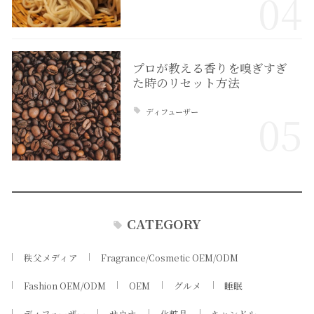
04
プロが教える香りを嗅ぎすぎ
た時のリセット方法
ディフューザー
05
CATEGORY
秩父メディア
Fragrance/Cosmetic OEM/ODM
Fashion OEM/ODM
OEM
グルメ
睡眠
ディフューザー
サウナ
化粧品
キャンドル