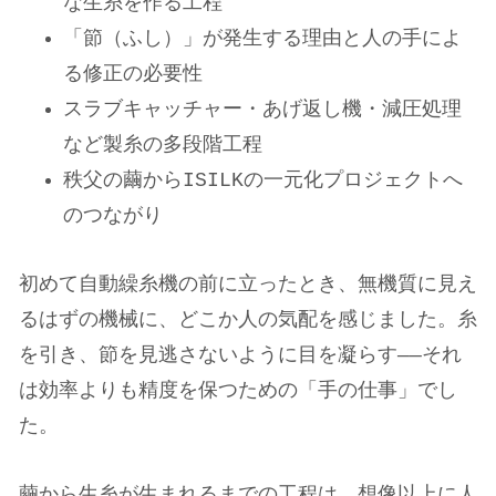
な生糸を作る工程
「節（ふし）」が発生する理由と人の手によ
る修正の必要性
スラブキャッチャー・あげ返し機・減圧処理
な
ど製糸の多段階工程
秩父の繭からISILKの一元化プロジェクトへ
のつながり
初めて自動繰糸機の前に立ったとき、無機質に見え
るはずの機械に、どこか人の気配を感じました。糸
を引き、節を見逃さないように目を凝らす——それ
は効率よりも精度を保つための「手の仕事」でし
た。
繭から生糸が生まれるまでの工程は、想像以上に人